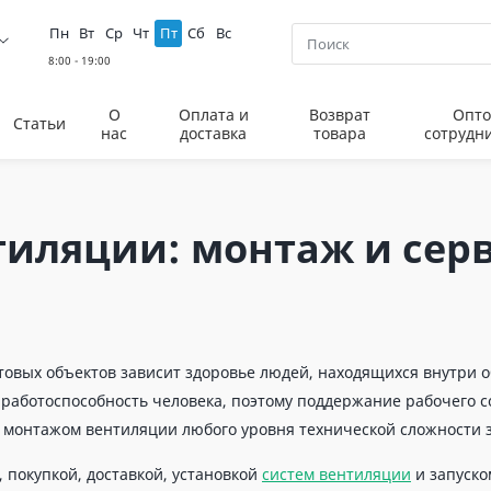
Пн
Вт
Ср
Чт
Пт
Сб
Вс
О
Оплата и
Возврат
Опто
Статьи
нас
доставка
товара
сотрудн
тиляции: монтаж и сер
товых объектов зависит здоровье людей, находящихся внутри
а работоспособность человека, поэтому поддержание рабочего 
м монтажом вентиляции любого уровня технической сложности
 покупкой, доставкой, установкой
систем вентиляции
и запуско