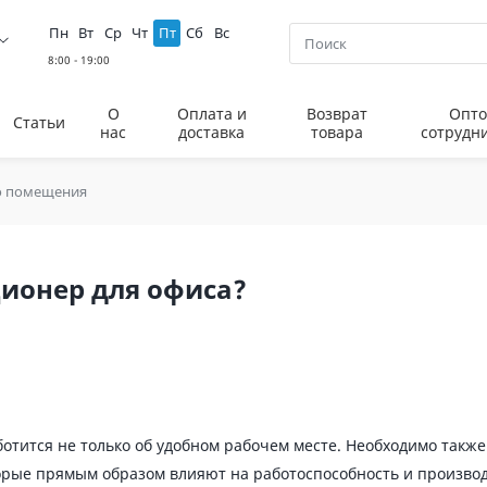
Пн
Вт
Ср
Чт
Пт
Сб
Вс
О
Оплата и
Возврат
Опто
Статьи
нас
доставка
товара
сотрудн
о помещения
ионер для офиса?
ботится не только об удобном рабочем месте. Необходимо такж
орые прямым образом влияют на работоспособность и производи