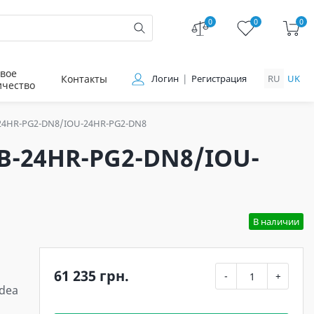
0
0
0
вое
Контакты
Логин
Регистрация
RU
UK
ичество
-24HR-PG2-DN8/IOU-24HR-PG2-DN8
B-24HR-PG2-DN8/IOU-
В наличии
61 235 грн.
-
+
Idea