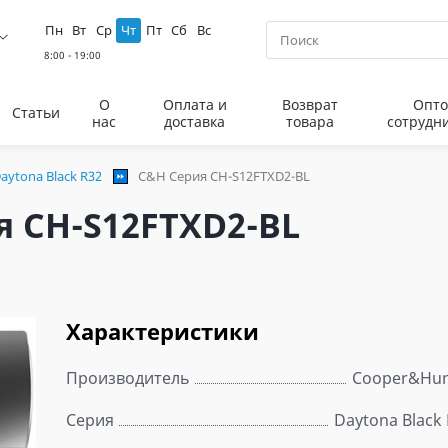
Пн
Вт
Ср
Чт
Пт
Сб
Вс
О
Оплата и
Возврат
Опто
Статьи
нас
доставка
товара
сотрудн
aytona Black R32
C&H Серия CH-S12FTXD2-BL
 CH-S12FTXD2-BL
Характеристики
Производитель
Cooper&Hun
Серия
Daytona Black