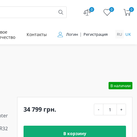
0
0
0
вое
Контакты
Логин
Регистрация
RU
UK
ичество
В наличии
34 799 грн.
-
+
ter
 R32
В корзину