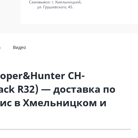
Самовывоз: г. Хмельницкий,
ул. Грушевского, 45.
а
Видео
oper&Hunter CH-
ack R32) — доставка по
вис в Хмельницком и