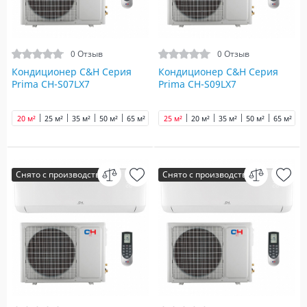
0 Отзыв
0 Отзыв
Кондиционер C&H Серия
Кондиционер C&H Серия
Prima CH-S07LX7
Prima CH-S09LX7
20 м²
25 м²
35 м²
50 м²
65 м²
80 м²
25 м²
20 м²
35 м²
50 м²
65 м²
8
Снято с производства
Снято с производства