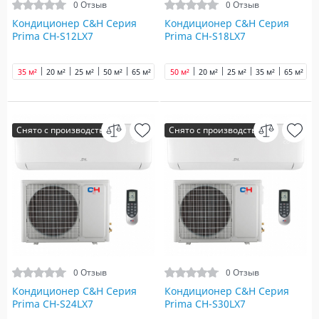
0 Отзыв
0 Отзыв
Кондиционер C&H Серия
Кондиционер C&H Серия
Prima CH-S12LX7
Prima CH-S18LX7
35 м²
20 м²
25 м²
50 м²
65 м²
80 м²
50 м²
20 м²
25 м²
35 м²
65 м²
8
Снято с производства
Снято с производства
0 Отзыв
0 Отзыв
Кондиционер C&H Серия
Кондиционер C&H Серия
Prima CH-S24LX7
Prima CH-S30LX7