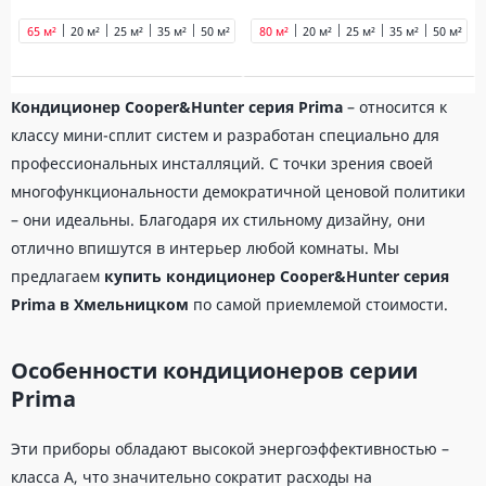
65 м²
20 м²
25 м²
35 м²
50 м²
80 м²
80 м²
20 м²
25 м²
35 м²
50 м²
6
Кондиционер Cooper&Hunter серия Prima
– относится к
классу мини-сплит систем и разработан специально для
профессиональных инсталляций. С точки зрения своей
многофункциональности демократичной ценовой политики
– они идеальны. Благодаря их стильному дизайну, они
отлично впишутся в интерьер любой комнаты. Мы
предлагаем
купить кондиционер Cooper&Hunter серия
Prima в Хмельницком
по самой приемлемой стоимости.
Особенности кондиционеров серии
Prima
Эти приборы обладают высокой энергоэффективностью –
класса А, что значительно сократит расходы на