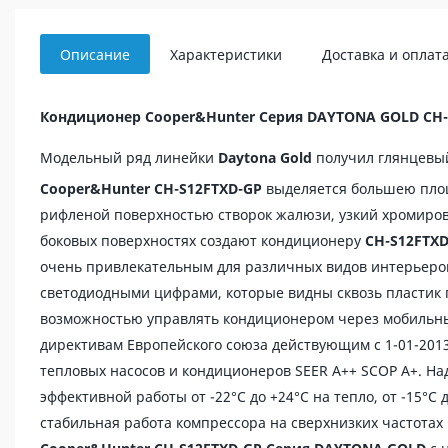
Описание
Характеристики
Доставка и оплат
Кондиционер Cooper&Hunter Серия DAYTONA GOLD CH-
Модельный ряд линейки
Daytona Gold
получил глянцевый
Cooper&Hunter CH-S12FTXD-GP
выделяется большею площ
рифленой поверхностью створок жалюзи, узкий хромиров
боковых поверхностях создают кондиционеру
CH-S12FTX
очень привлекательным для различных видов интерьеро
светодиодными цифрами, которые видны сквозь пластик 
возможностью управлять кондиционером через мобильный
директивам Европейского союза действующим c 1-01-2013 
тепловых насосов и кондиционеров SEER A++ SCOP A+. 
эффективной работы от -22°C до +24°C на тепло, от -15°C 
стабильная работа компрессора на сверхнизких частотах