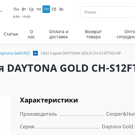
Пн
Вт
Ср
Чт
Пт
Сб
Вс
О
Оплата и
Возврат
Опто
Статьи
нас
доставка
товара
сотрудн
aytona Gold R32
C&H Серия DAYTONA GOLD CH-S12FTXD-GP
я DAYTONA GOLD CH-S12F
Характеристики
Производитель
Cooper&Hun
Серия
Daytona Gold 