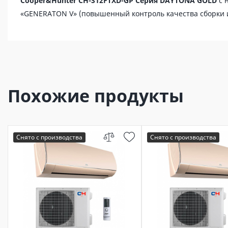
Cooper&Hunter CH-S12FTXD-GP Серия DAYTONA GOLD
с 
«GENERATON V» (повышенный контроль качества сборки и
Похожие продукты
Снято с производства
Снято с производства