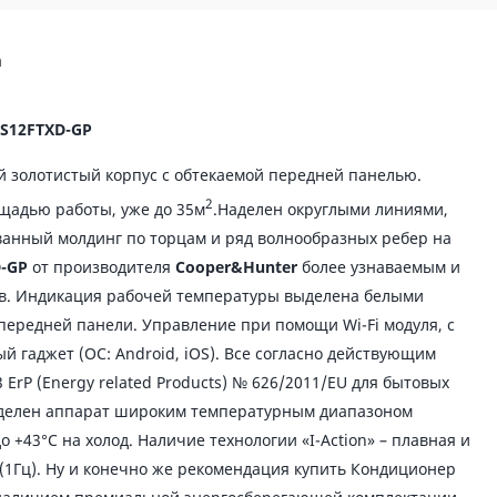
а
S12FTXD-GP
 золотистый корпус с обтекаемой передней панелью.
2
адью работы, уже до 35м
.Наделен округлыми линиями,
анный молдинг по торцам и ряд волнообразных ребер на
D-GP
от производителя
Cooper&Hunter
более узнаваемым и
в. Индикация рабочей температуры выделена белыми
передней панели. Управление при помощи Wi-Fi модуля, с
 гаджет (ОС: Android, iOS). Все согласно действующим
ErP (Energy related Products) № 626/2011/EU для бытовых
Наделен аппарат широким температурным диапазоном
до +43°C на холод. Наличие технологии «I-Action» – плавная и
 (1Гц). Ну и конечно же рекомендация купить Кондиционер