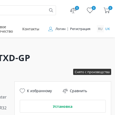
0
0
0
вое
Контакты
Логин
Регистрация
RU
UK
ичество
TXD-GP
Снято с производства
К избранному
Сравнить
ter
Установка
R32