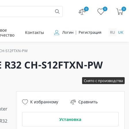
0
0
0
вое
Контакты
Логин
Регистрация
RU
UK
ичество
CH-S12FTXN-PW
 R32 CH-S12FTXN-PW
Снято с производства
К избранному
Сравнить
ter
Установка
R32