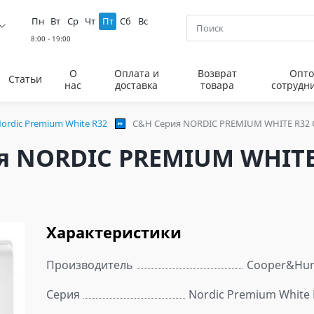
Пн
Вт
Ср
Чт
Пт
Сб
Вс
О
Оплата и
Возврат
Опто
Статьи
нас
доставка
товара
сотрудн
ordic Premium White R32
C&H Серия NORDIC PREMIUM WHITE R32 
я NORDIC PREMIUM WHITE
Характеристики
Производитель
Cooper&Hun
Серия
Nordic Premium White 