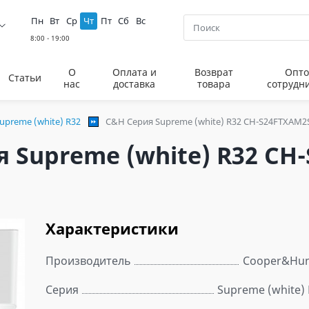
Пн
Вт
Ср
Чт
Пт
Сб
Вс
О
Оплата и
Возврат
Опто
Статьи
нас
доставка
товара
сотрудн
upreme (white) R32
C&H Серия Supreme (white) R32 CH-S24FTXAM2
 Supreme (white) R32 CH
Характеристики
Производитель
Cooper&Hun
Серия
Supreme (white)