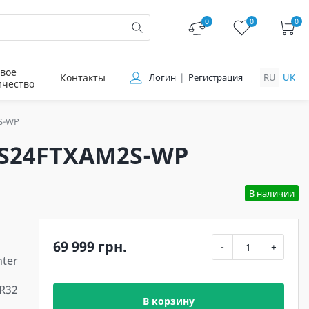
0
0
0
вое
Контакты
Логин
Регистрация
RU
UK
ичество
S-WP
-S24FTXAM2S-WP
В наличии
69 999 грн.
-
+
ter
 R32
В корзину