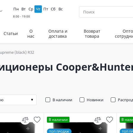
Пн
Вт
Ср
Чт
Пт
Сб
Вс
О
Оплата и
Возврат
Опто
Статьи
нас
доставка
товара
сотрудн
upreme (black) R32
иционеры Cooper&Hunter 
В наличии
Новинки
Распро
В наличии
В нал
ТОП ПРОДАЖ
ТОП П