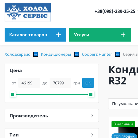
+38(098)-289-25-25
Каталог товаров
Услуги
Холодсервис
Кондиционеры
Cooper&Hunter
Серия S
Конд
Цена
R32
от
до
грн
OK
Производитель
В наличии
Тип
ТОП ПРОДАЖ