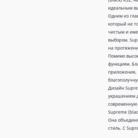
идеальным вы
Одним из гла
который не т
чистым и име
выбором. Sup
на протяжени
Помимо высок
функциям. Бл
приложения, 
благополучну
Дизайн Supre
украшением д
современную 
Supreme (blac
Она объединя
стиль. С Supr