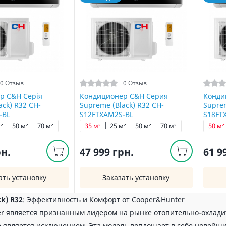
0 Отзыв
0 Отзыв
р C&H Серія
Кондиционер C&H Серия
Конди
ack) R32 CH-
Supreme (Black) R32 CH-
Suprem
-BL
S12FTXAM2S-BL
S18FT
²
50 м²
70 м²
35 м²
25 м²
50 м²
70 м²
50 м²
рн.
47 999 грн.
61 9
ать установку
Заказать установку
ck) R32
: Эффективность и Комфорт от Cooper&Hunter
r является признанным лидером на рынке отопительно-охладит
 не является исключением. Эта модель воплощает в себе новейш