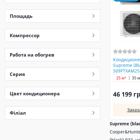
Площадь
Компрессор
Работа на обогрев
Кондиционе
Supreme (Bl
S09FTXAM2S
Серия
25 м²
35 м
46 199 г
Цвет кондиционера
Заказ
Філіал
Supreme (bla
Cooper&Hunte
(black) R32,