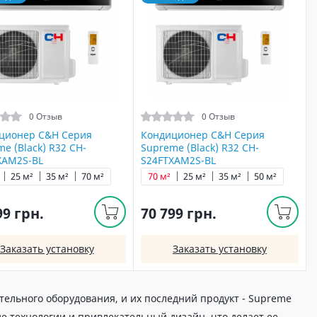
0 Отзыв
0 Отзыв
ционер C&H Серия
Кондиционер C&H Серия
e (Black) R32 CH-
Supreme (Black) R32 CH-
XAM2S-BL
S24FTXAM2S-BL
25 м²
35 м²
70 м²
70 м²
25 м²
35 м²
50 м²
99 грн.
70 799 грн.
Заказать установку
Заказать установку
ельного оборудования, и их последний продукт - Supreme
ие технологии и привлекательный дизайн, что делает ее