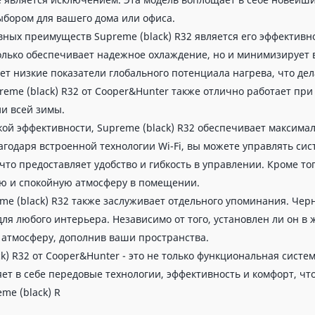
бором для вашего дома или офиса.
вных преимуществ Supreme (black) R32 является его эффективн
олько обеспечивает надежное охлаждение, но и минимизирует 
ет низкие показатели глобального потенциала нагрева, что де
reme (black) R32 от Cooper&Hunter также отлично работает пр
и всей зимы.
ой эффективности, Supreme (black) R32 обеспечивает максима
агодаря встроенной технологии Wi-Fi, вы можете управлять сис
что предоставляет удобство и гибкость в управлении. Кроме то
ю и спокойную атмосферу в помещении.
me (black) R32 также заслуживает отдельного упоминания. Чер
ля любого интерьера. Независимо от того, установлен ли он в
атмосферу, дополнив ваши пространства.
k) R32 от Cooper&Hunter - это не только функциональная систе
ет в себе передовые технологии, эффективность и комфорт, что
eme (black) R