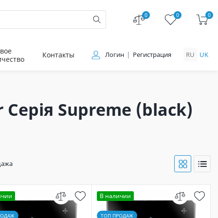
0
0
0
вое
Контакты
Логин
Регистрация
RU
UK
ичество
Серія Supreme (black)
дажа
ичии
В наличии
РОДАЖ
ТОП ПРОДАЖ