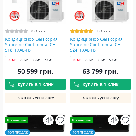
0 Отзыв
1 Отзыв
Кондиционер C&H cерия
Кондиционер C&H cерия
Supreme Continental CH-
Supreme Continental CH-
S18FTXAL-FB
S24FTXAL-FB
50 м²
25 м²
35 м²
70 м²
70 м²
25 м²
35 м²
50 м²
50 599 грн.
63 799 грн.
Купить в 1 клик
Купить в 1 клик
Заказать установку
Заказать установку
В наличии
В наличии
ТОП ПРОДАЖ
ТОП ПРОДАЖ