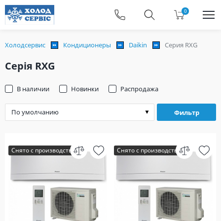
0
Холодсервис
Кондиционеры
Daikin
Серия RXG
Серія RXG
В наличии
Новинки
Распродажа
Фильтр
Снято с производства
Снято с производства