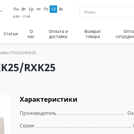
Пн
Вт
Ср
Чт
Пт
Сб
Вс
О
Оплата и
Возврат
Опто
Статьи
нас
доставка
товара
сотрудн
aikin FTXK25/RXK25
XK25/RXK25
Характеристики
Производитель
Da
Серия