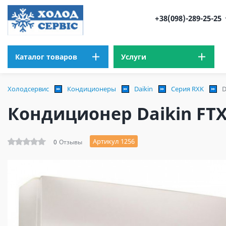
+38(098)-289-25-25
Каталог товаров
Услуги
Холодсервис
Кондиционеры
Daikin
Серия RXK
D
Кондиционер Daikin FT
Артикул 1256
0
Отзывы