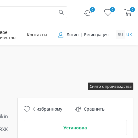
0
0
0
вое
Контакты
Логин
Регистрация
RU
UK
ичество
Снято с производства
К избранному
Сравнить
ikin
Установка
RXK