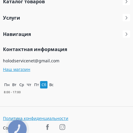
Каталог товаров
Услуги
Навигация
Контактная информация
holodservicenet@gmail.com
Наш магазин
Пн
Вт
Ср
Чт
Пт
Сб
Вс
Политика конфиденциальности
Соц. сети
КНОПКА
ЗВ'ЯЗКУ