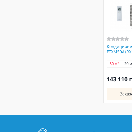
Кондиционе
FTXM50A/R
50 м²
20 м
143 110 
Заказ