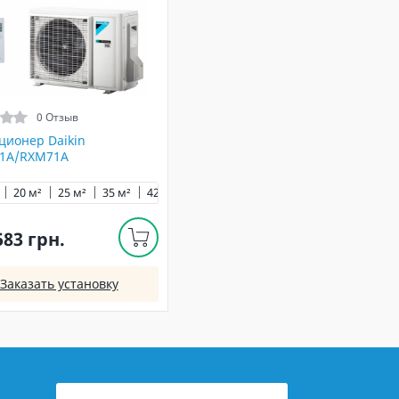
0 Отзыв
ционер Daikin
1A/RXM71A
²
20 м²
71 м²
25 м²
35 м²
42 м²
50 м²
60 м²
583 грн.
Заказать установку