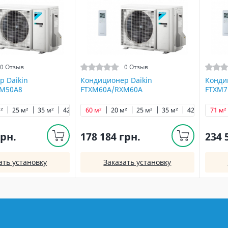
0 Отзыв
0 Отзыв
р Daikin
Кондиционер Daikin
Конди
XM50A8
FTXM60A/RXM60A
FTXM7
²
25 м²
35 м²
42 м²
60 м²
60 м²
20 м²
71 м²
25 м²
35 м²
42 м²
71 м²
50 м
грн.
178 184 грн.
234 
ать установку
Заказать установку