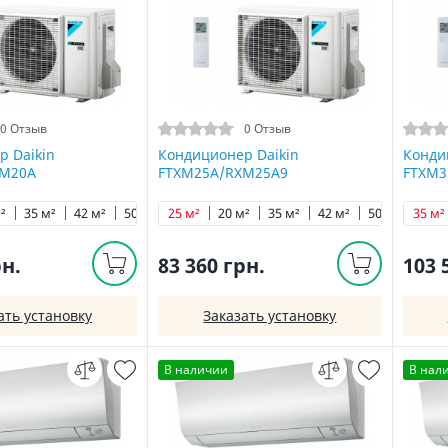
0 Отзыв
0 Отзыв
р Daikin
Кондиционер Daikin
Конди
XM20A
FTXM25A/RXM25A9
FTXM3
²
35 м²
42 м²
50 м²
25 м²
60 м²
20 м²
71 м²
35 м²
42 м²
50 м²
35 м²
60 м
рн.
83 360 грн.
103 
ать установку
Заказать установку
В наличии
В нал