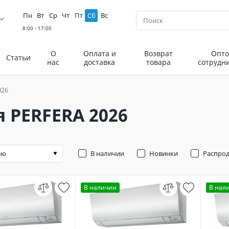
Пн
Вт
Ср
Чт
Пт
Сб
Вс
О
Оплата и
Возврат
Опто
Статьи
нас
доставка
товара
сотрудн
026
 PERFERA 2026
В наличии
Новинки
Распро
В наличии
В нал