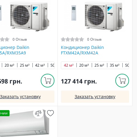
0 Отзыв
0 Отзыв
ционер Daikin
Кондиционер Daikin
5A/RXM35A9
FTXM42A/RXM42A
²
20 м²
71 м²
25 м²
42 м²
50 м²
42 м²
60 м²
20 м²
71 м²
25 м²
35 м²
50 м²
598 грн.
127 414 грн.
Заказать установку
Заказать установку
ичии