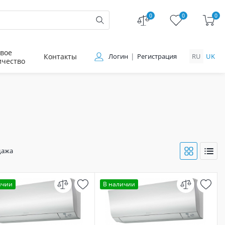
0
0
0
вое
Контакты
Логин
Регистрация
RU
UK
ичество
дажа
ичии
В наличии