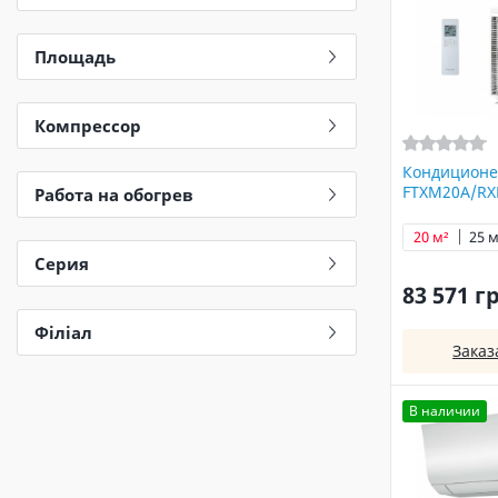
Площадь
Компрессор
Кондиционе
FTXM20A/R
Работа на обогрев
20 м²
25 м
Серия
83 571 г
Філіал
Заказ
В наличии