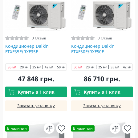
0 Отзыв
0 Отзыв
Кондиционер Daikin
Кондиционер Daikin
FTXF35F/RXF35F
FTXF50F/RXF50F
35 м²
20 м²
25 м²
42 м²
50 м²
60 м²
50 м²
71 м²
20 м²
25 м²
35 м²
42 м²
6
47 848 грн.
86 710 грн.
Купить в 1 клик
Купить в 1 клик
Заказать установку
Заказать установку
В наличии
В наличии