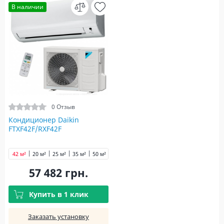
В наличии
0 Отзыв
Кондиционер Daikin
FTXF42F/RXF42F
42 м²
20 м²
25 м²
35 м²
50 м²
60 м²
71 м²
57 482 грн.
Купить в 1 клик
Заказать установку