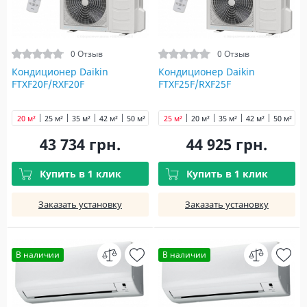
0 Отзыв
0 Отзыв
Кондиционер Daikin
Кондиционер Daikin
FTXF20F/RXF20F
FTXF25F/RXF25F
20 м²
25 м²
35 м²
42 м²
50 м²
60 м²
25 м²
71 м²
20 м²
35 м²
42 м²
50 м²
6
43 734 грн.
44 925 грн.
Купить в 1 клик
Купить в 1 клик
Заказать установку
Заказать установку
В наличии
В наличии