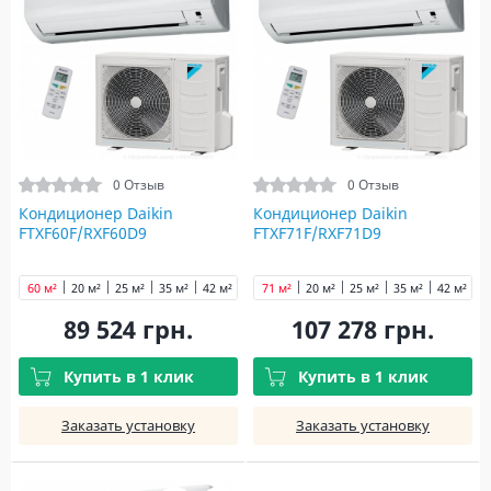
0 Отзыв
0 Отзыв
Кондиционер Daikin
Кондиционер Daikin
FTXF60F/RXF60D9
FTXF71F/RXF71D9
60 м²
20 м²
25 м²
35 м²
42 м²
50 м²
71 м²
71 м²
20 м²
25 м²
35 м²
42 м²
5
89 524 грн.
107 278 грн.
Купить в 1 клик
Купить в 1 клик
Заказать установку
Заказать установку