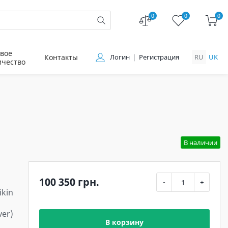
0
0
0
вое
Контакты
Логин
Регистрация
RU
UK
ичество
В наличии
100 350 грн.
-
+
ikin
ver)
В корзину