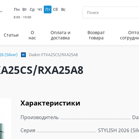
Пн
Вт
Ср
Чт
Пт
Сб
Вс
О
Оплата и
Возврат
Опто
Статьи
нас
доставка
товара
сотрудн
6 (Silver)
Daikin FTXA25CS/RXA25A8
XA25CS/RXA25A8
Характеристики
Производитель
Da
Серия
STYLISH 2026 (Sil