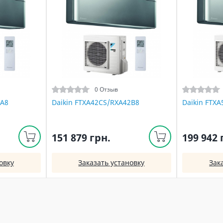
0 Отзыв
5A8
Daikin FTXA42CS/RXA42B8
Daikin FTX
151 879 грн.
199 942 
овку
Заказать установку
Зак