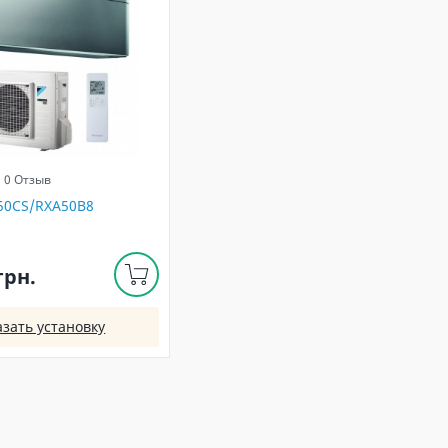
0 Отзыв
A50CS/RXA50B8
грн.
азать установку