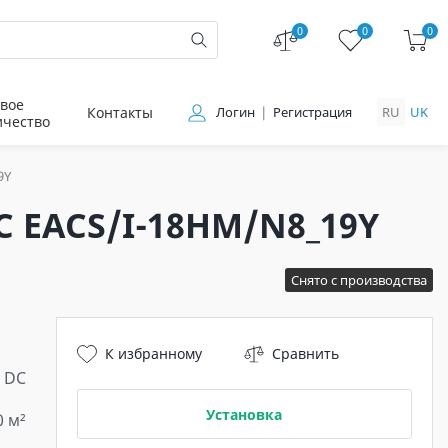
0
0
0
вое
Контакты
Логин
Регистрация
RU
UK
ичество
9Y
 EACS/I-18HM/N8_19Y
Снято с производства
К избранному
Сравнить
 DC
Установка
0 м²