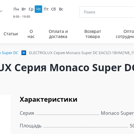
Пн
Вт
Ср
Чт
Пт
Сб
Вс
О
Оплата и
Возврат
Опто
Статьи
нас
доставка
товара
сотрудн
 Super DC
ELECTROLUX Серия Monaco Super DC EACS/I-18HM/N8_1
X Серия Monaco Super DC
Характеристики
Серия
Monaco Super
Площадь
5