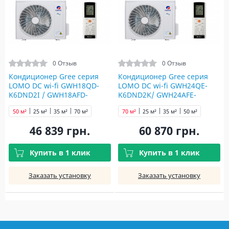
0 Отзыв
0 Отзыв
Кондиционер Gree серия
Кондиционер Gree серия
LOMO DC wi-fi GWH18QD-
LOMO DC wi-fi GWH24QE-
K6DND2I / GWH18AFD-
K6DND2K/ GWH24AFE-
K6DNA2I (Black)
K6DNA2I (Black)
50 м²
25 м²
35 м²
70 м²
70 м²
25 м²
35 м²
50 м²
46 839 грн.
60 870 грн.
Купить в 1 клик
Купить в 1 клик
Заказать установку
Заказать установку