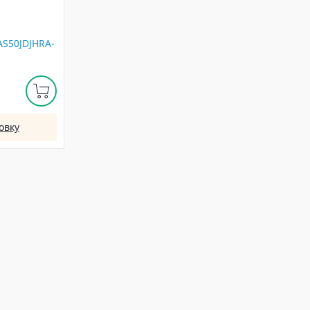
AS50JDJHRA-
овку