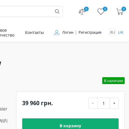
0
0
0
вое
Контакты
Логин
Регистрация
RU
UK
ичество
W
В наличии
39 960 грн.
-
+
aier
WiFi
В корзину