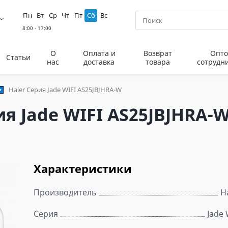
Пн
Вт
Ср
Чт
Пт
Сб
Вс
О
Оплата и
Возврат
Опто
Статьи
нас
доставка
товара
сотрудн
Haier Серия Jade WIFI AS25JBJHRA-W
я Jade WIFI AS25JBJHRA-
Характеристики
Производитель
H
Серия
Jade 