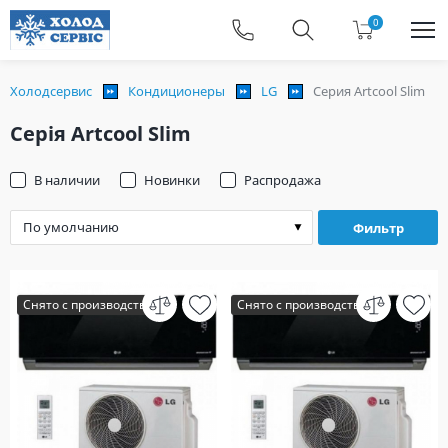
0
Холодсервис
Кондиционеры
LG
Серия Artcool Slim
Серія Artcool Slim
В наличии
Новинки
Распродажа
Фильтр
Снято с производства
Снято с производства