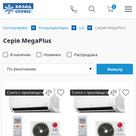
0
Холодсервис
Кондиционеры
LG
Серия MegaPlus
Серія MegaPlus
В наличии
Новинки
Распродажа
Фильтр
Снято с производства
Снято с производства