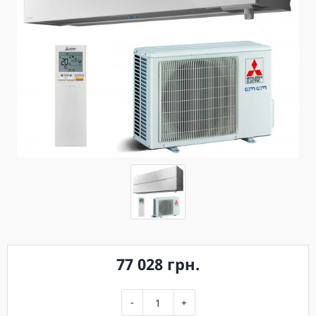
77 028 грн.
-
+