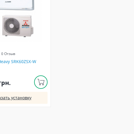
0 Отзыв
 Heavy SRK60ZSX-W
грн.
азать установку