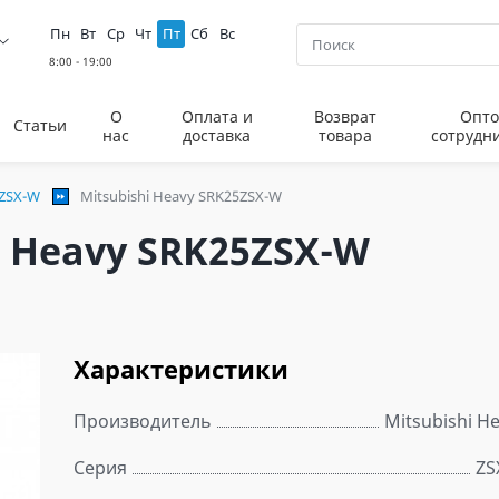
Пн
Вт
Ср
Чт
Пт
Сб
Вс
О
Оплата и
Возврат
Опто
Статьи
нас
доставка
товара
сотрудн
 ZSX-W
Mitsubishi Heavy SRK25ZSX-W
 Heavy SRK25ZSX-W
Характеристики
Производитель
Mitsubishi H
Серия
ZS