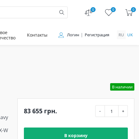
0
0
0
вое
Контакты
Логин
Регистрация
RU
UK
ичество
В наличии
83 655 грн.
-
+
eavy
X-W
В корзину