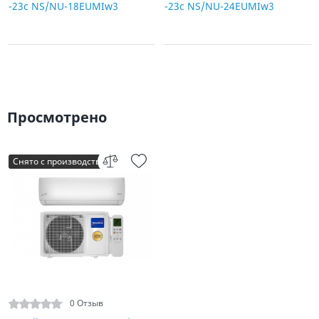
-23c NS/NU-18EUMIw3
-23c NS/NU-24EUMIw3
Просмотрено
Снято с производства
0 Отзыв