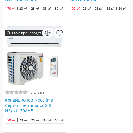
70 м²
23 м²
25 м²
35 м²
50 м²
90 м²
100 м²
100 м²
23 м²
25 м²
35 м²
50 м²
7
Снято с производства
0 Отзыв
Кондиционер Neoclima
Серия Therminator 2.0
NS/NU-30AHE
90 м²
23 м²
25 м²
35 м²
50 м²
70 м²
100 м²