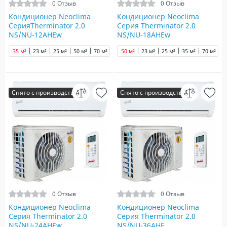
0 Отзыв
0 Отзыв
Кондиционер Neoclima
Кондиционер Neoclima
СерияTherminator 2.0
Серия Therminator 2.0
NS/NU-12AHEw
NS/NU-18AHEw
35 м²
23 м²
25 м²
50 м²
70 м²
90 м²
50 м²
100 м²
23 м²
25 м²
35 м²
70 м²
9
Снято с производства
Снято с производства
0 Отзыв
0 Отзыв
Кондиционер Neoclima
Кондиционер Neoclima
Серия Therminator 2.0
Серия Therminator 2.0
NS/NU-24AHEw
NS/NU-36AHE