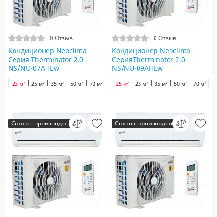
0 Отзыв
0 Отзыв
Кондиционер Neoclima
Кондиционер Neoclima
Серия Therminator 2.0
CерияTherminator 2.0
NS/NU-07AHEw
NS/NU-09AHEw
23 м²
25 м²
35 м²
50 м²
70 м²
90 м²
25 м²
100 м²
23 м²
35 м²
50 м²
70 м²
9
Снято с производства
Снято с производства