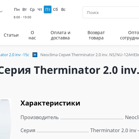
Пн
Вт
Ср
Чт
Пт
Сб
Вс
О
Оплата и
Возврат
Опто
Статьи
нас
доставка
товара
сотрудн
tor 2.0 inv -15c
Neoclima Серия Therminator 2.0 inv. NS/NU-12AHEI
ерия Therminator 2.0 in
Характеристики
Производитель
Neocl
Серия
Therminator 2.0 inv 