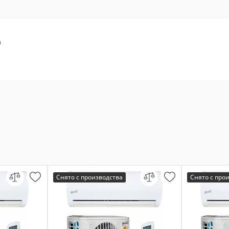
а
Снято с производства
Снято с про