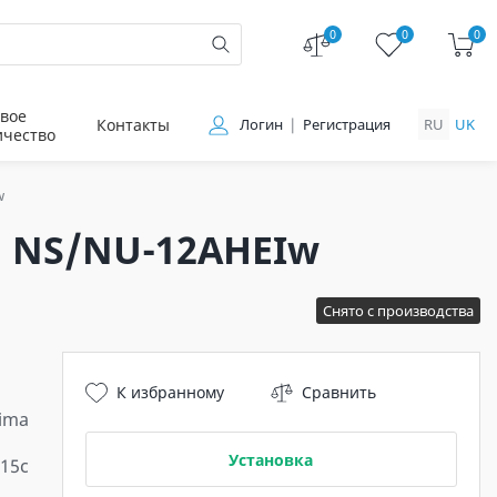
0
0
0
вое
Контакты
Логин
Регистрация
RU
UK
ичество
w
v. NS/NU-12AHEIw
Снято с производства
К избранному
Сравнить
ima
Установка
-15c