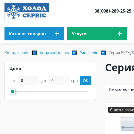
+38(098)-289-25-25
Каталог товаров
Услуги
Холодсервис
Кондиционеры
Panasonic
Серия PKEA/Se
Серия
Цена
от
до
грн
OK
Снято с прои