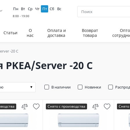
Пн
Вт
Ср
Чт
Пт
Сб
Вс
О
Оплата и
Возврат
Опто
Статьи
нас
доставка
товара
сотрудн
rver -20 C
 PKEA/Server -20 C
В наличии
Новинки
Распро
зводства
Снято с производства
Снято 