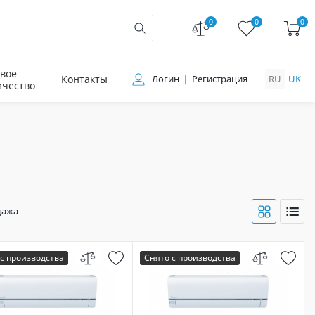
0
0
0
вое
Контакты
Логин
Регистрация
RU
UK
ичество
дажа
с производства
Снято с производства