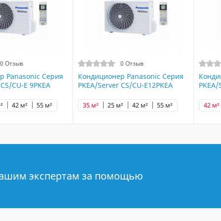
0 Отзыв
0 Отзыв
р Panasonic Серия
Кондиционер Panasonic Серия
Конди
 CS/CU-E 9PKEA
PKEA/Server CS/CU-E12PKEA
PKEA/
²
42 м²
55 м²
35 м²
25 м²
42 м²
55 м²
42 м²
нашим экспертам за помощью