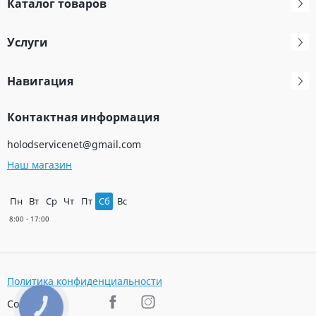
Каталог товаров
Услуги
Навигация
Контактная информация
holodservicenet@gmail.com
Наш магазин
Пн
Вт
Ср
Чт
Пт
Сб
Вс
Политика конфиденциальности
Соц. сети
КНОПКА
ЗВ'ЯЗКУ