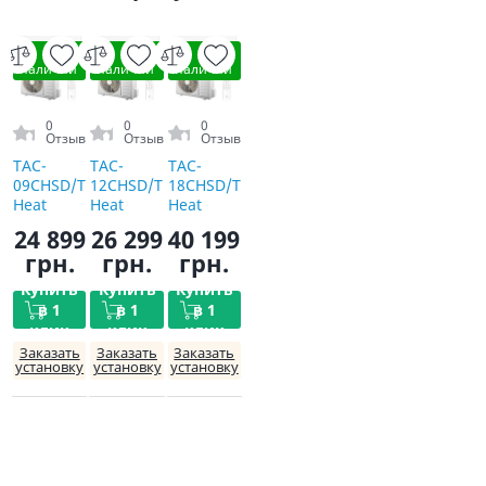
В
В
В
наличии
наличии
наличии
0
0
0
Отзыв
Отзыв
Отзыв
TAC-
TAC-
TAC-
09CHSD/TPG31I3AHB
12CHSD/TPG31I3AHB
18CHSD/TPG31I3AHB
Heat
Heat
Heat
Pump
Pump
Pump
24 899
26 299
40 199
Inverter
Inverter
Inverter
грн.
грн.
грн.
R32 WI-FI
R32 WI-FI
R32 WI-FI
Купить
Купить
Купить
в 1
в 1
в 1
клик
клик
клик
Заказать
Заказать
Заказать
установку
установку
установку