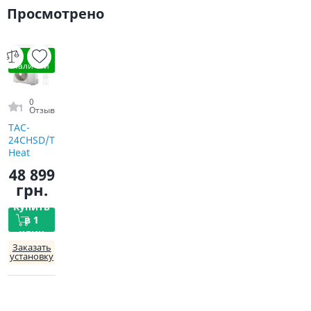
Просмотрено
В
наличии
0
Отзыв
TAC-
24CHSD/TPG31I3AHB
Heat
Pump
48 899
Inverter
грн.
R32 WI-FI
Купить
в 1
клик
Заказать
установку