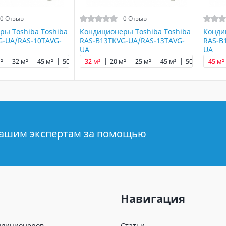
0 Отзыв
0 Отзыв
ры Toshiba Toshiba
Кондиционеры Toshiba Toshiba
Конди
G-UA/RAS-10TAVG-
RAS-B13TKVG-UA/RAS-13TAVG-
RAS-B
UA
UA
²
32 м²
45 м²
50 м²
32 м²
65 м²
20 м²
25 м²
45 м²
50 м²
45 м²
65 м
нашим экспертам за помощью
Навигация
ндиционеров
Статьи