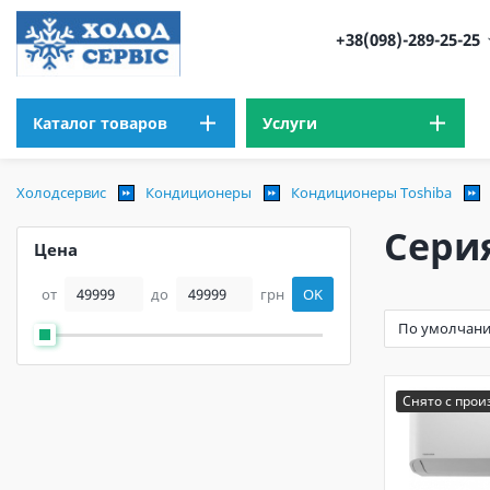
+38(098)-289-25-25
Каталог товаров
Услуги
Холодсервис
Кондиционеры
Кондиционеры Toshiba
Сери
Цена
от
до
грн
OK
Снято с прои