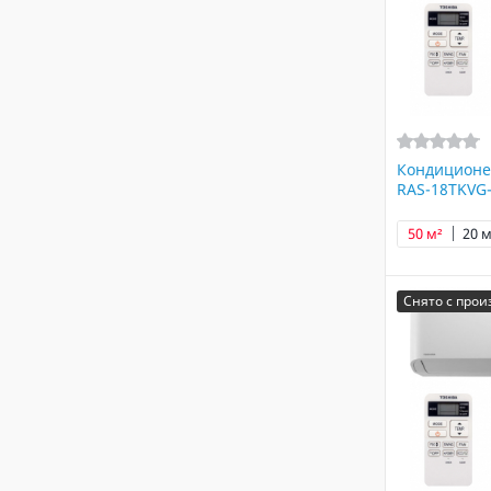
Кондиционе
RAS-18TKVG
50 м²
20 м
Снято с прои