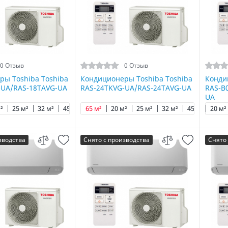
0 Отзыв
0 Отзыв
ры Toshiba Toshiba
Кондиционеры Toshiba Toshiba
Конди
-UA/RAS-18TAVG-UA
RAS-24TKVG-UA/RAS-24TAVG-UA
RAS-B
UA
²
25 м²
32 м²
45 м²
65 м²
65 м²
20 м²
25 м²
32 м²
45 м²
20 м²
50 м
зводства
Снято с производства
Снято 