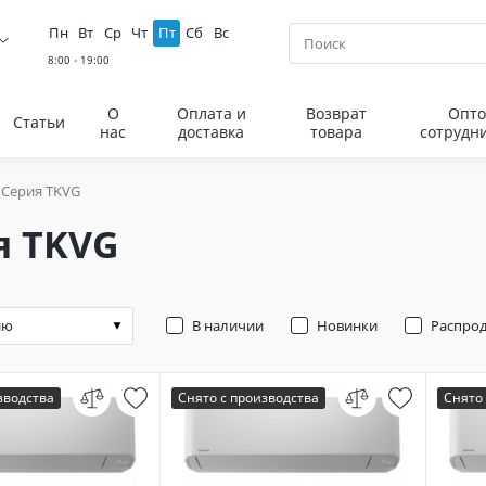
Пн
Вт
Ср
Чт
Пт
Сб
Вс
О
Оплата и
Возврат
Опто
Статьи
нас
доставка
товара
сотрудн
Серия TKVG
я TKVG
В наличии
Новинки
Распро
зводства
Снято с производства
Снято 