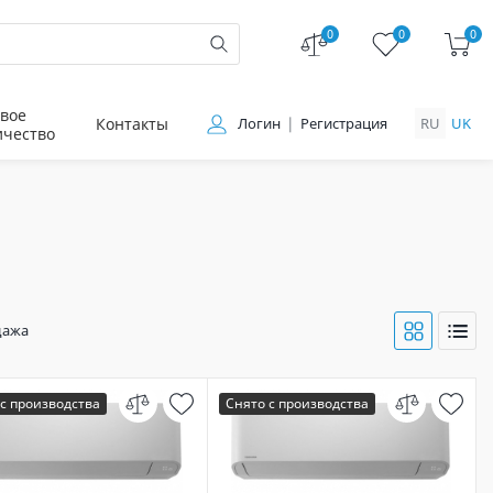
0
0
0
вое
Контакты
Логин
Регистрация
RU
UK
ичество
дажа
с производства
Снято с производства