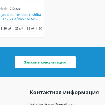
0 Отзыв
ционеры Toshiba Toshiba
16TKVG-UA/RAS-16TAVG-
²
20 м²
25 м²
32 м²
50 м²
65 м²
Заказать консультацию
Контактная информация
holodservicenet@gmail.com