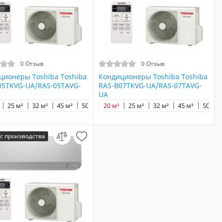
0 Отзыв
0 Отзыв
ционеры Toshiba Toshiba
Кондиционеры Toshiba Toshiba
05TKVG-UA/RAS-05TAVG-
RAS-B07TKVG-UA/RAS-07TAVG-
UA
²
25 м²
32 м²
45 м²
50 м²
20 м²
65 м²
25 м²
32 м²
45 м²
50 м²
с производства