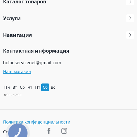
Каталог товаров
Услуги
Навигация
Контактная информация
holodservicenet@gmail.com
Наш магазин
Пн
Вт
Ср
Чт
Пт
Сб
Вс
Политика конфиденциальности
Соц. сети
КНОПКА
ЗВ'ЯЗКУ