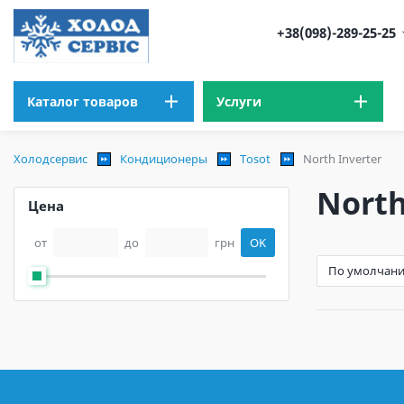
+38(098)-289-25-25
Каталог товаров
Услуги
Холодсервис
Кондиционеры
Tosot
North Inverter
North
Цена
от
до
грн
OK