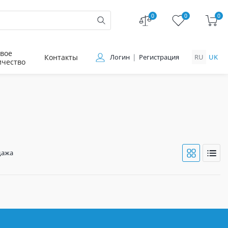
0
0
0
вое
Контакты
Логин
Регистрация
RU
UK
ичество
дажа