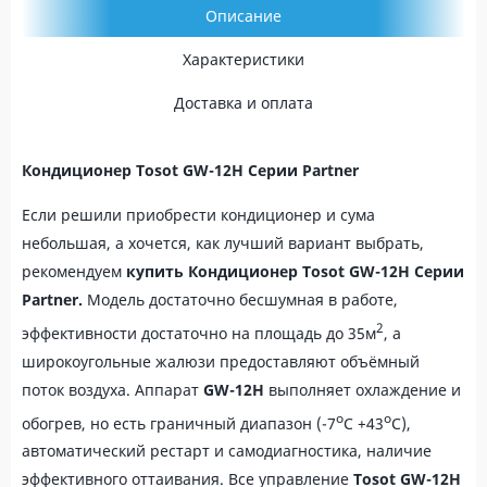
Описание
Характеристики
Доставка и оплата
Кондиционер Tosot GW-12H
Сери
и
Partner
Если решили приобрести кондиционер и сума
небольшая, а хочется, как лучший вариант выбрать,
рекомендуем
купить
Кондиционер Tosot GW-12H
Сери
и
Partner
.
Модель достаточно бесшумная в работе,
2
эффективности достаточно на площадь до 35м
, а
широкоугольные жалюзи предоставляют объёмный
поток воздуха. Аппарат
GW-12H
выполняет охлаждение и
о
о
обогрев, но есть граничный диапазон (-7
С +43
С),
автоматический рестарт и самодиагностика, наличие
эффективного оттаивания. Все управление
Tosot GW-12H