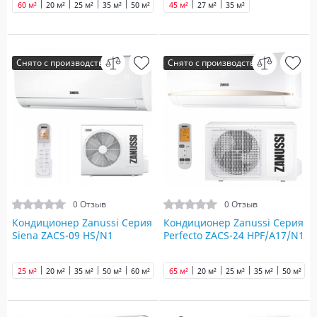
60 м²
20 м²
25 м²
35 м²
50 м²
45 м²
27 м²
35 м²
Снято с производства
Снято с производства
0 Отзыв
0 Отзыв
Кондиционер Zanussi Серия
Кондиционер Zanussi Серия
Siena ZACS-09 HS/N1
Perfecto ZACS-24 HPF/A17/N1
25 м²
20 м²
35 м²
50 м²
60 м²
65 м²
65 м²
70 м²
20 м²
90 м²
25 м²
35 м²
50 м²
6