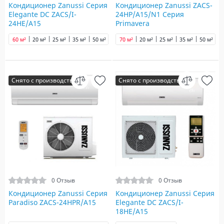
Кондиционер Zanussi Серия
Кондиционер Zanussi ZACS-
Elegante DC ZACS/I-
24HP/A15/N1 Серия
24HE/A15
Primavera
60 м²
20 м²
25 м²
35 м²
50 м²
65 м²
70 м²
70 м²
20 м²
90 м²
25 м²
35 м²
50 м²
6
Снято с производства
Снято с производства
0 Отзыв
0 Отзыв
Кондиционер Zanussi Серия
Кондиционер Zanussi Серия
Paradiso ZACS-24HPR/A15
Elegante DC ZACS/I-
18HE/A15