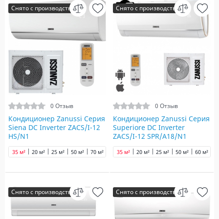
Снято с производства
Снято с производства
0 Отзыв
0 Отзыв
Кондиционер Zanussi Серия
Кондиционер Zanussi Серия
Siena DC Inverter ZACS/I-12
Superiore DC Inverter
HS/N1
ZACS/I-12 SPR/A18/N1
35 м²
20 м²
25 м²
50 м²
70 м²
35 м²
20 м²
25 м²
50 м²
60 м²
6
Снято с производства
Снято с производства