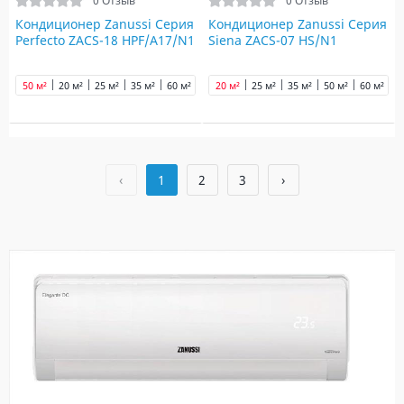
0 Отзыв
0 Отзыв
Кондиционер Zanussi Серия
Кондиционер Zanussi Серия
Perfecto ZACS-18 HPF/A17/N1
Siena ZACS-07 HS/N1
50 м²
20 м²
25 м²
35 м²
60 м²
65 м²
20 м²
70 м²
25 м²
90 м²
35 м²
50 м²
60 м²
6
‹
1
2
3
›