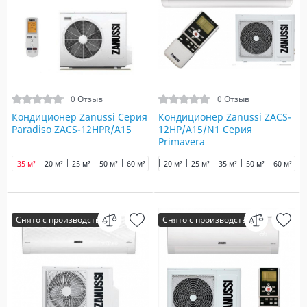
0 Отзыв
0 Отзыв
Кондиционер Zanussi Серия
Кондиционер Zanussi ZACS-
Paradiso ZACS-12HPR/A15
12HP/A15/N1 Серия
Primavera
35 м²
20 м²
25 м²
50 м²
60 м²
20 м²
25 м²
35 м²
50 м²
60 м²
6
Снято с производства
Снято с производства