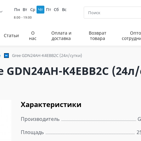
Пн
Вт
Ср
Чт
Пт
Сб
Вс
О
Оплата и
Возврат
Опто
Статьи
нас
доставка
товара
сотрудн
e
Gree GDN24AH-K4EBB2C (24л/сутки)
e GDN24AH-K4EBB2C (24л/
Характеристики
Производитель
G
Площадь
2