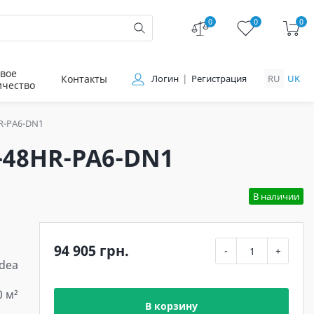
0
0
0
вое
Контакты
Логин
Регистрация
RU
UK
ичество
HR-PA6-DN1
-48HR-PA6-DN1
В наличии
94 905 грн.
-
+
Idea
0 м²
В корзину