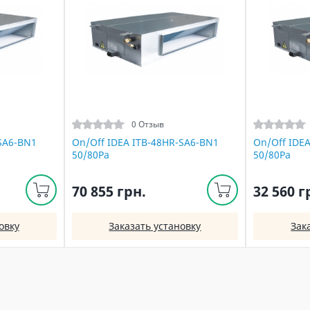
0 Отзыв
SA6-BN1
On/Off IDEA ITB-48HR-SA6-BN1
On/Off IDE
50/80Pа
50/80Pа
70 855 грн.
32 560 г
овку
Заказать установку
Зак