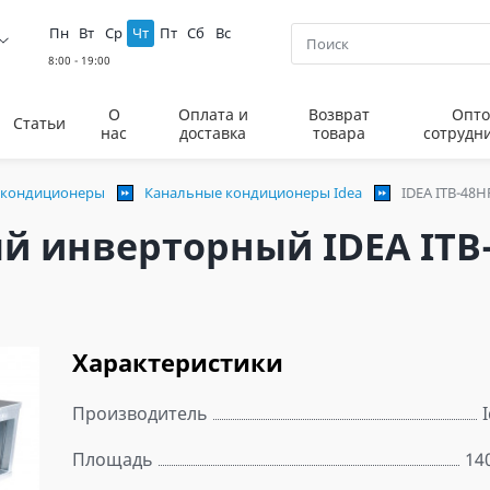
Пн
Вт
Ср
Чт
Пт
Сб
Вс
О
Оплата и
Возврат
Опто
Статьи
нас
доставка
товара
сотрудн
 кондиционеры
Канальные кондиционеры Idea
IDEA ITB-48
 инверторный IDEA ITB
Характеристики
Производитель
Площадь
14