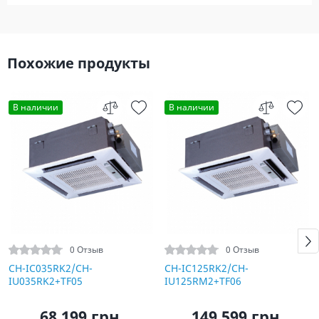
Похожие продукты
В наличии
В наличии
0 Отзыв
0 Отзыв
CH-IC035RK2/CH-
CH-IC125RK2/CH-
IU035RK2+TF05
IU125RM2+TF06
68 199 грн.
149 599 грн.