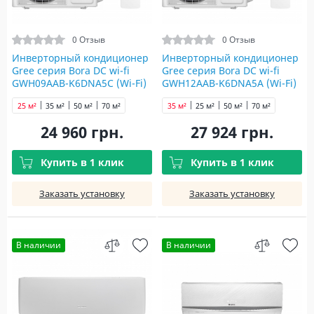
0 Отзыв
0 Отзыв
Инверторный кондиционер
Инверторный кондиционер
Gree серия Bora DC wi-fi
Gree серия Bora DC wi-fi
GWH09AAB-K6DNA5С (Wi-Fi)
GWH12AAB-K6DNA5A (Wi-Fi)
R32
R32
25 м²
35 м²
50 м²
70 м²
35 м²
25 м²
50 м²
70 м²
24 960 грн.
27 924 грн.
Купить в 1 клик
Купить в 1 клик
Заказать установку
Заказать установку
В наличии
В наличии