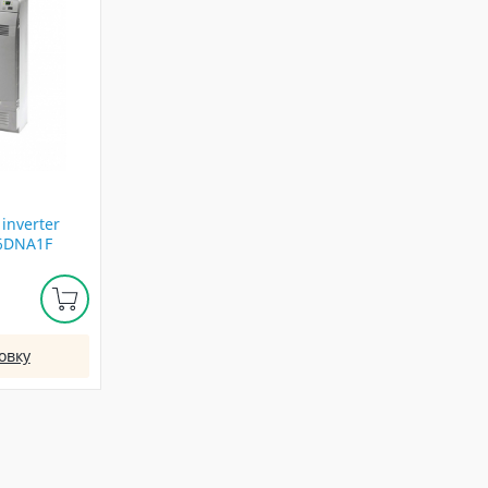
inverter
K6DNA1F
овку