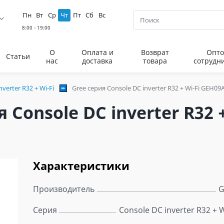
Пн
Вт
Ср
Чт
Пт
Сб
Вс
О
Оплата и
Возврат
Опто
Статьи
нас
доставка
товара
сотрудн
verter R32 + Wi-Fi
Gree серия Сonsole DC inverter R32 + Wi-Fi GEH0
Сonsole DC inverter R32 
Характеристики
Производитель
G
Серия
Сonsole DC inverter R32 + W