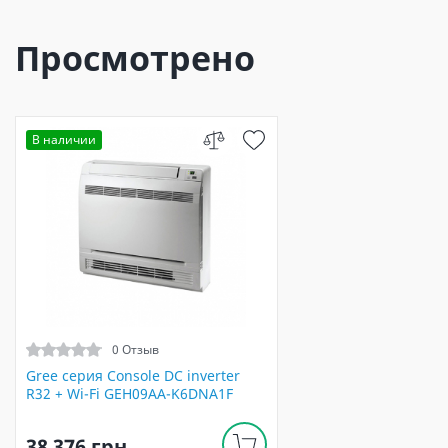
Просмотрено
В наличии
0 Отзыв
Gree серия Сonsole DC inverter
R32 + Wi-Fi GEH09AA-K6DNA1F
38 376 грн.