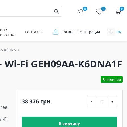
0
0
0
вое
Контакты
Логин
Регистрация
RU
UK
ичество
9AA-K6DNA1F
+ Wi-Fi GEH09AA-K6DNA1F
В наличии
38 376 грн.
-
+
ree
i-Fi
В корзину