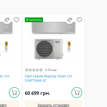
В наличии
0 Отзыв
er CH-
C&H Серия Majesty Silver CH-
S24FTXAM-SC
60 699 грн.
овку
Заказать установку