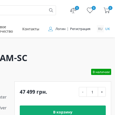
0
0
0
вое
Контакты
Логин
Регистрация
RU
UK
ичество
XAM-SC
В наличии
47 499 грн.
-
+
ter
lver
В корзину