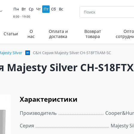
Пн
Вт
Ср
Чт
Пт
Сб
Вс
О
Оплата и
Возврат
Опто
Статьи
нас
доставка
товара
сотрудн
ajesty Silver
C&H Серия Majesty Silver CH-S18FTXAM-SC
Majesty Silver CH-S18FT
Характеристики
Производитель
Cooper&Hun
Серия
Majesty Si