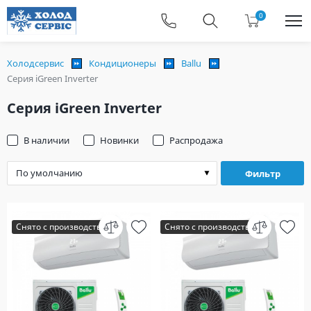
0
Холодсервис
Кондиционеры
Ballu
Серия iGreen Inverter
Серия iGreen Inverter
В наличии
Новинки
Распродажа
Фильтр
Снято с производства
Снято с производства