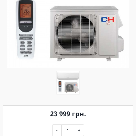
23 999 грн.
-
+