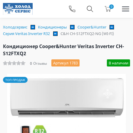
0
Холодсервис
Кондиционеры
Cooper&Hunter
Серия Veritas Inverter R32
C&H CH-S12FTXQ2-NG (WI-FI)
Кондиционер Cooper&Hunter Veritas Inverter CH-
S12FTXQ2
Артикул 1783
В наличии
0
Отзывы
ТОП ПРОДАЖ