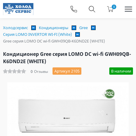
0
Холодсервис
Кондиционеры
Gree
Серия LOMO INVERTOR WI-FI (White)
Gree серия LOMO DC wi-fi GWH09QB-K6DND2E (WHITE)
Кондиционер Gree серия LOMO DC wi-fi GWH09QB-
K6DND2E (WHITE)
Артикул 2105
В наличии
0
Отзывы