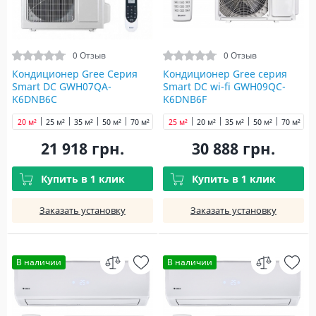
0 Отзыв
0 Отзыв
Кондиционер Gree Серия
Кондиционер Gree серия
Smart DC GWH07QA-
Smart DC wi-fi GWH09QC-
K6DNB6C
K6DNB6F
20 м²
25 м²
35 м²
50 м²
70 м²
25 м²
20 м²
35 м²
50 м²
70 м²
21 918 грн.
30 888 грн.
Купить в 1 клик
Купить в 1 клик
Заказать установку
Заказать установку
В наличии
В наличии