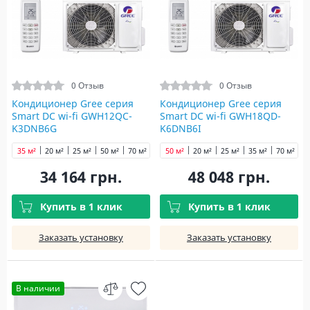
0 Отзыв
0 Отзыв
Кондиционер Gree серия
Кондиционер Gree серия
Smart DC wi-fi GWH12QC-
Smart DC wi-fi GWH18QD-
K3DNB6G
K6DNB6I
35 м²
20 м²
25 м²
50 м²
70 м²
50 м²
20 м²
25 м²
35 м²
70 м²
34 164 грн.
48 048 грн.
Купить в 1 клик
Купить в 1 клик
Заказать установку
Заказать установку
В наличии