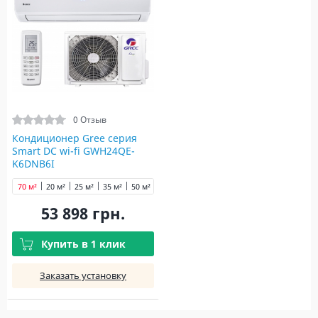
0 Отзыв
Кондиционер Gree серия
Smart DC wi-fi GWH24QE-
K6DNB6I
70 м²
20 м²
25 м²
35 м²
50 м²
53 898 грн.
Купить в 1 клик
Заказать установку