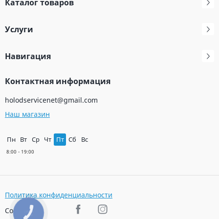
Каталог товаров
Услуги
Навигация
Контактная информация
holodservicenet@gmail.com
Наш магазин
Пн
Вт
Ср
Чт
Пт
Сб
Вс
Политика конфиденциальности
Соц. сети
КНОПКА
ЗВ'ЯЗКУ