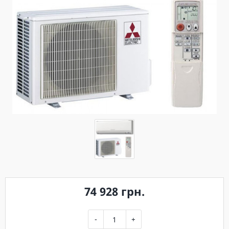
74 928 грн.
-
+