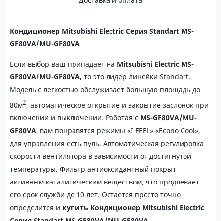
Доставка и оплата
Кондиционер Mitsubishi Electric Серия Standart MS-
GF80VA/MU-GF80VA
Если выбор ваш припадает на
Mitsubishi Electric MS-
GF80VA/MU-GF80VA,
то это лидер линейки Standart.
Модель с легкостью обслуживает большую площадь до
2
80м
, автоматическое открытие и закрытие заслонок при
включении и выключении. Работая с
MS-GF80VA/MU-
GF80VA,
вам понравятся режимы «I FEEL» «Econo Cool»,
для управления есть пуль. Автоматическая регулировка
скорости вентилятора в зависимости от достигнутой
температуры. Фильтр антиоксидантный покрыт
активным каталитическим веществом, что продлевает
его срок служби до 10 лет. Остается просто точно
определится и
купить
Кондиционер Mitsubishi Electric
Серия Standart MS-GF80VA/MU-GF80VA