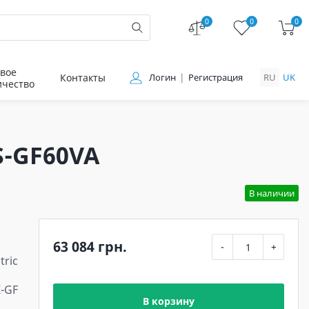
0
0
0
вое
Контакты
Логин
Регистрация
RU
UK
ичество
S-GF60VA
В наличии
63 084 грн.
-
+
tric
Z-GF
В корзину