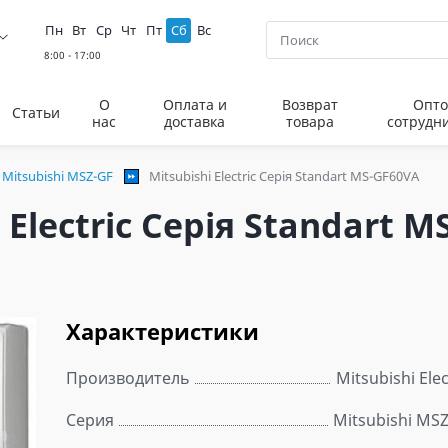
Пн
Вт
Ср
Чт
Пт
Сб
Вс
О
Оплата и
Возврат
Опто
Статьи
нас
доставка
товара
сотрудн
 Mitsubishi MSZ-GF
Mitsubishi Electric Серія Standart MS-GF60VA
Electric Серія Standart M
Характеристики
Производитель
Mitsubishi Elec
Серия
Mitsubishi MS