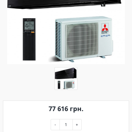
77 616 грн.
-
+