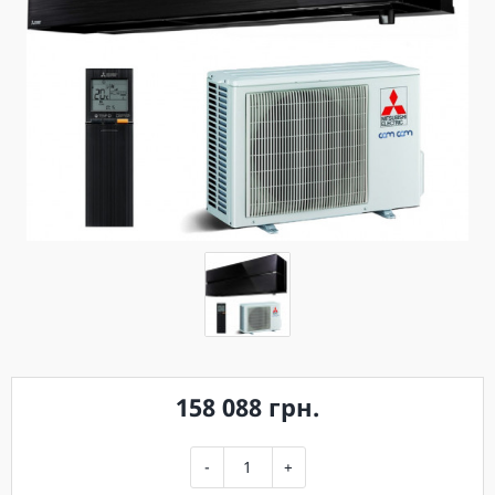
158 088 грн.
-
+